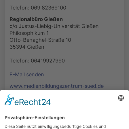
Telefon: 069 82369100
Regionalbüro Gießen
c/o Justus-Liebig-Universität Gießen
Philosophikum 1
Otto-Behaghel-Straße 10
35394 Gießen
Telefon: 06419927990
E-Mail senden
www.medienbildungszentrum-sued.de
Die Mediathek Hessen bietet vielfältige Videos,