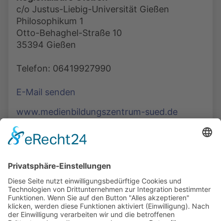
c/o Justus-Liebig-Universität Gießen
Philosophikum 1
Otto-Behaghel-Straße 10
35394 Gießen
Telefon: 06419927990
E-Mail senden
www.medienbildungszentrum-sued.de
Die Mediathek Hessen bietet vielfältige Videos,
Podcasts, Themen und Informationen.
Entdecken Sie unser Forum für Medien, Bildung
und Demokratie - jederzeit und überall