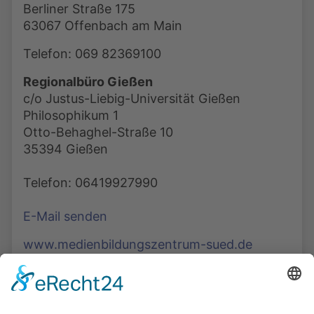
Berliner Straße 175
63067 Offenbach am Main
Telefon: 069 82369100
Regionalbüro Gießen
c/o Justus-Liebig-Universität Gießen
Philosophikum 1
Otto-Behaghel-Straße 10
35394 Gießen
Telefon: 06419927990
E-Mail senden
www.medienbildungszentrum-sued.de