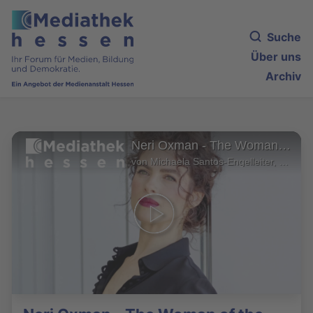
Suche
Über uns
Archiv
Neri Oxman - The Woman of the Future
von Michaela Santos-Engelleiter, Dreieich