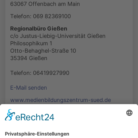
63067 Offenbach am Main
Telefon: 069 82369100
Regionalbüro Gießen
c/o Justus-Liebig-Universität Gießen
Philosophikum 1
Otto-Behaghel-Straße 10
35394 Gießen
Telefon: 06419927990
E-Mail senden
www.medienbildungszentrum-sued.de