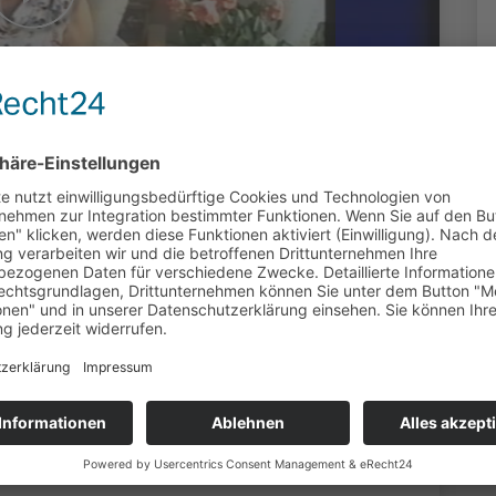
13
duziert: Maria-Theresia Mihm (OK Fulda) |