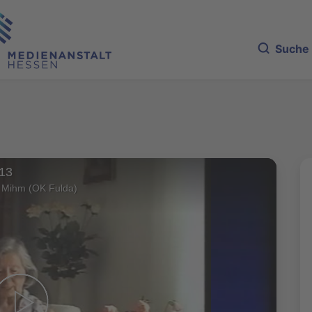
Suche
 13
 Mihm (OK Fulda)