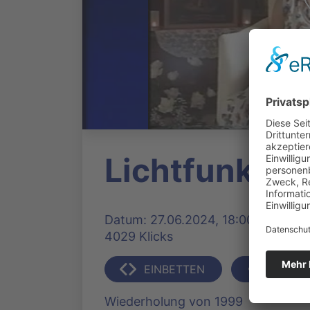
Lichtfunken 
Datum: 27.06.2024, 18:00 Uhr | Pro
4029 Klicks
EINBETTEN
TEILEN
Wiederholung von 1999