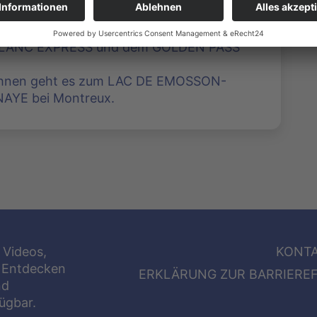
nach Lausanne. Wir fahren mit der
LANC EXPRESS und dem GOLDEN PASS
ahnen geht es zum LAC DE EMOSSON-
YE bei Montreux.
 Videos,
KONT
 Entdecken
ERKLÄRUNG ZUR BARRIEREF
nd
fügbar.