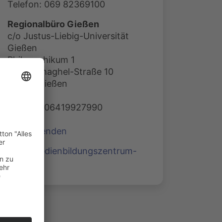
Telefon: 069 82369100
Regionalbüro Gießen
c/o Justus-Liebig-Universität
Gießen
Philosophikum 1
Otto-Behaghel-Straße 10
35394 Gießen
Telefon: 06419927990
E-Mail senden
www.medienbildungszentrum-
sued.de