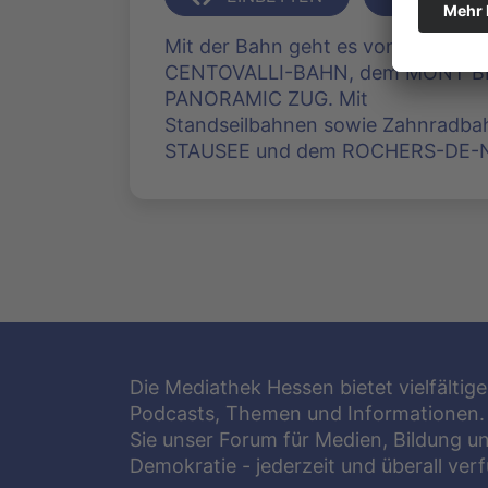
Mit der Bahn geht es von Locarno 
CENTOVALLI-BAHN, dem MONT B
PANORAMIC ZUG. Mit
Standseilbahnen sowie Zahnradb
STAUSEE und dem ROCHERS-DE-NA
Die Mediathek Hessen bietet vielfältige
Podcasts, Themen und Informationen.
Sie unser Forum für Medien, Bildung u
Demokratie - jederzeit und überall ver