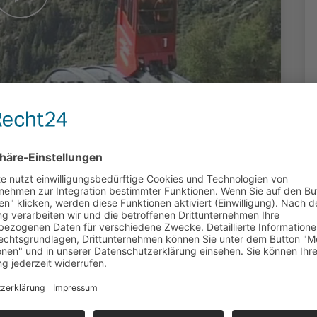
nkreuzfahrt
weiz, Teil 2
duziert: von Ferdinand Klös, Hofheim |