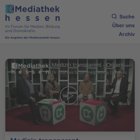
Suche
Über uns
Archiv
Medizin transparent - Organspende schenkt Leben
Dr. Markus Schimmelpfennig (OK Kassel)