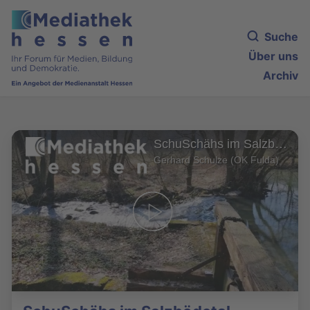
Suche
Über uns
Archiv
SchuSchähs im Salzbödetal
Gerhard Schulze (OK Fulda)