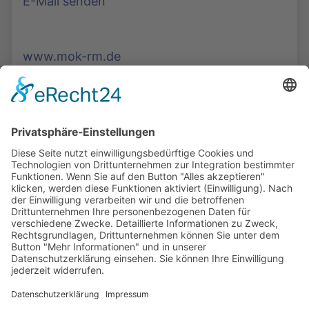
E-Mail senden
www.mok-rm.de
Die Mediathek Hessen bietet vielfältige Videos,
Podcasts, Themen und Informationen.
Entdecken Sie unser Forum für Medien, Bildung
und Demokratie - jederzeit und überall
verfügbar.
Mehr erfahren
KONTAKT
IMPRESSUM
DATENSCHUTZ
ERKLÄRUNG ZUR BARRIEREFREIHEIT