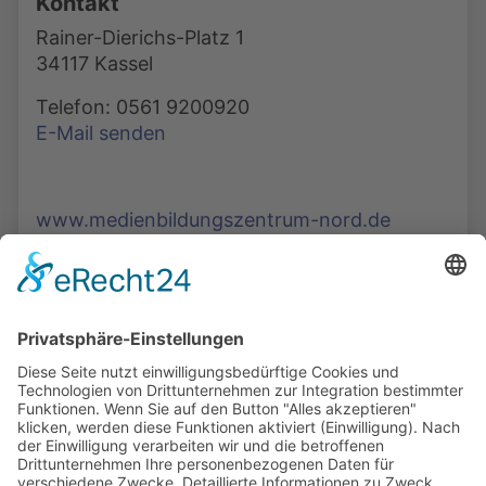
Kontakt
Rainer-Dierichs-Platz 1
34117 Kassel
Telefon: 0561 9200920
E-Mail senden
www.medienbildungszentrum-nord.de
Die Mediathek Hessen bietet vielfältige Videos,
Podcasts, Themen und Informationen.
Entdecken Sie unser Forum für Medien, Bildung
und Demokratie - jederzeit und überall
verfügbar.