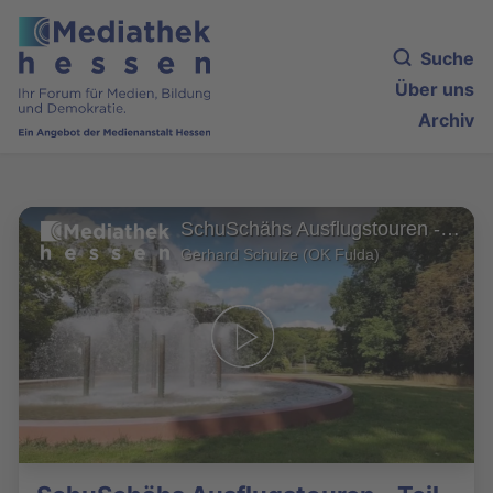
Suche
Über uns
Archiv
SchuSchähs Ausflugstouren - Teil 1: Hessen & Köln
Gerhard Schulze (OK Fulda)