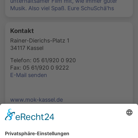
unterhaltsamer Film mit, wie immer guter
Musik. Also viel Spaß. Eure SchuSchä'hs
Kontakt
Rainer-Dierichs-Platz 1
34117 Kassel
Telefon: 05 61/920 0 920
Fax: 05 61/920 0 9222
E-Mail senden
www.mok-kassel.de