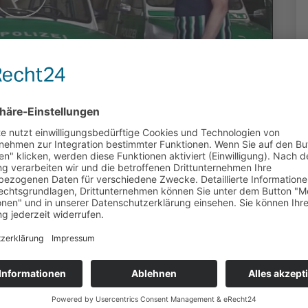
Polizeioldtimer
arburg
duziert: Gerhard Schulze (OK Fulda) | 1477