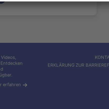
 Videos,
KONT
 Entdecken
ERKLÄRUNG ZUR BARRIEREF
nd
fügbar.
r erfahren