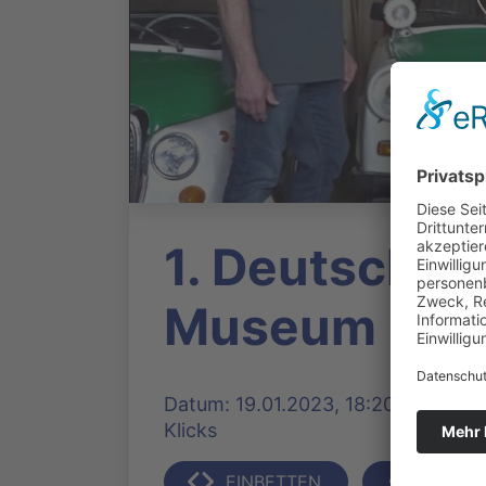
1. Deutsches 
Museum in M
Datum: 19.01.2023, 18:20 Uhr | Pro
Klicks
EINBETTEN
TEILEN