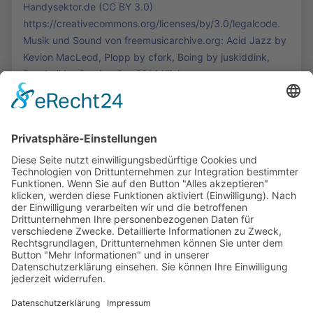
Handysektor.de (CC BY 3.0)
https://creativecommons.org/licenses/by/3.0/legalcode.
Musik und Sound von freemusicarchive.org: Acid Jazz by
Kevion MacLeod, Plopp by cfork, Boing by juskiddink,
Doorbell by Corsica_S. - 2614 Klicks
Die Mediathek Hessen bietet vielfältige Videos,
Podcasts, Themen und Informationen.
Entdecken Sie unser Forum für Medien, Bildung
und Demokratie - jederzeit und überall
verfügbar.
Mehr erfahren
KONTAKT
IMPRESSUM
DATENSCHUTZ