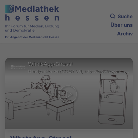
Suche
Über uns
Archiv
WhatsApp-Stress!
Handysektor.de (CC BY 3.0) https://creativecommons.org/licenses/by/3.0/legalcode. Musik und Sound von freemusicarchive.org: Acid Jazz by Kevion MacLeod und Plopp by cfork.