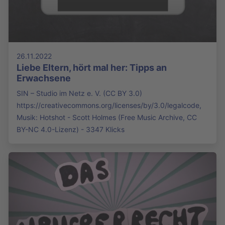
26.11.2022
Liebe Eltern, hört mal her: Tipps an
Erwachsene
SIN – Studio im Netz e. V. (CC BY 3.0)
https://creativecommons.org/licenses/by/3.0/legalcode,
Musik: Hotshot - Scott Holmes (Free Music Archive, CC
BY-NC 4.0-Lizenz) - 3347 Klicks