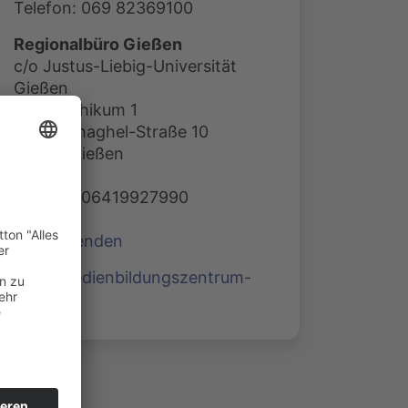
Telefon: 069 82369100
Regionalbüro Gießen
c/o Justus-Liebig-Universität
Gießen
Philosophikum 1
Otto-Behaghel-Straße 10
35394 Gießen
Telefon: 06419927990
E-Mail senden
www.medienbildungszentrum-
sued.de