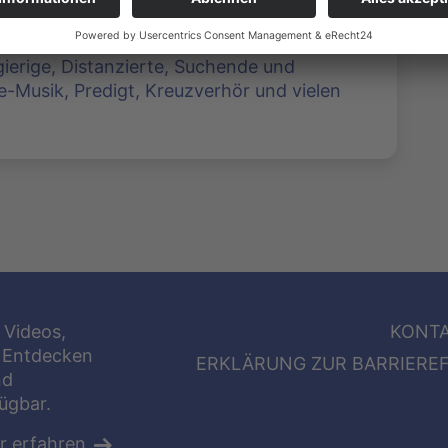
k-Religion - Schnäppchen vom
ierige, Distanzierte, Suchende und
ve-Musik, Predigt, Kreuzverhör und vielen
 Videos,
KONT
 Entdecken
ERKLÄRUNG ZUR BARRIEREF
nd
fügbar.
r erfahren