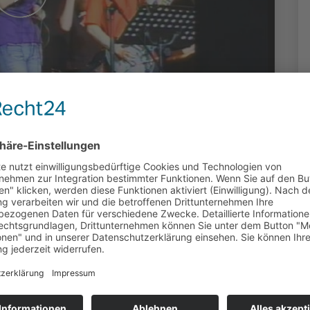
 Der etwas
sdienst
oduziert: Jürgen Märtens-Kehr (OK
s