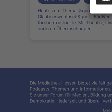
Heute zum Thema: &quot;Patchwor
Glaubenswühltisch&quot;. Für Neug
Kirchenfrustrierte. Mit Theater, Li
anderen Überraschungen.
Die Mediathek Hessen bietet vielfältige
Podcasts, Themen und Informationen.
Sie unser Forum für Medien, Bildung u
Demokratie - jederzeit und überall ver
Meh