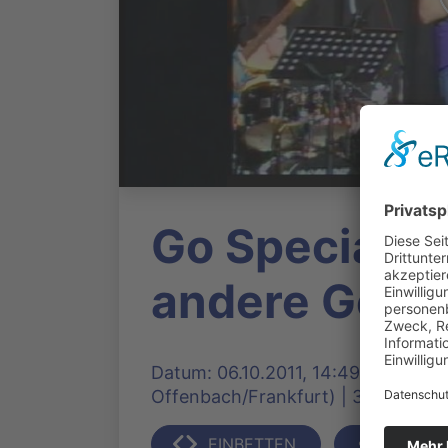
Go Special -
andere Gotte
Datum: 06.10.2011, 14:49 Uhr | Pr
Offenbach/Frankfurt) | 3375 Klick
EINBETTEN
TEILEN