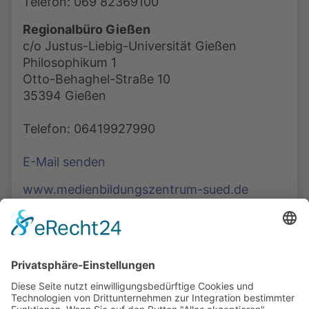
Telefon: 069 82369100
Regionalbüro Gießen
c/o Justus-Liebig-Universität Gießen
Philosophikum 1
Otto-Behaghel-Straße 10
35394 Gießen
Telefon: 06419927990
E-Mail senden
www.medienbildungszentrum-sued.de
Die Mediathek Hessen bietet vielfältige Videos,
Podcasts, Themen und Informationen.