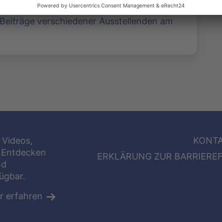
er Beiträge verschiedener Ausstellenden am
 Videos,
KONT
 Entdecken
ERKLÄRUNG ZUR BARRIEREF
nd
fügbar.
r erfahren