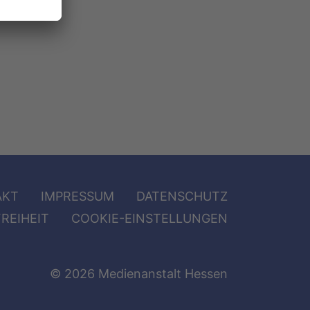
AKT
IMPRESSUM
DATENSCHUTZ
REIHEIT
COOKIE-EINSTELLUNGEN
© 2026 Medienanstalt Hessen