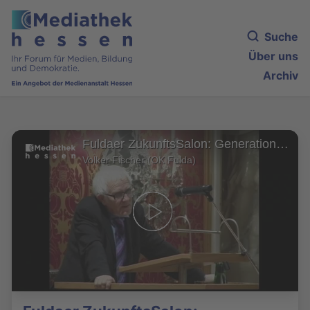
Suche
Über uns
Archiv
Fuldaer ZukunftsSalon: Generationenkonflikt - Brauchen wir eine neue Kultur des Helfens?
Volker Fischer (OK Fulda)