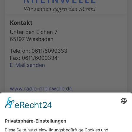
Kontakt
Unter den Eichen 7
65197 Wiesbaden
Telefon: 0611/6099333
Fax: 0611/6099334
E-Mail senden
www.radio-rheinwelle.de
Die Mediathek Hessen bietet vielfältige Videos,