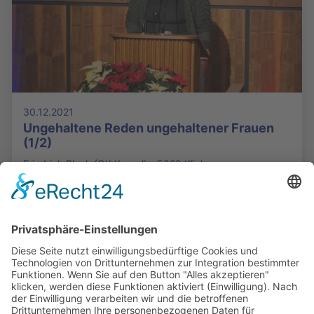
30.12.2021
Ungehaltene Reden ungehaltener Frauen
(1/2)
Friedrich Block (OK Kassel) - 5029 Klicks
Die Mediathek Hessen bietet vielfältige Videos,
Podcasts, Themen und Informationen.
Entdecken Sie unser Forum für Medien, Bildung
und Demokratie - jederzeit und überall
verfügbar.