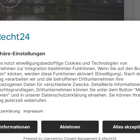
n Eschwege
duziert: Martin Otremba (OK Kassel) |
ich auf die Suche nach interessanten