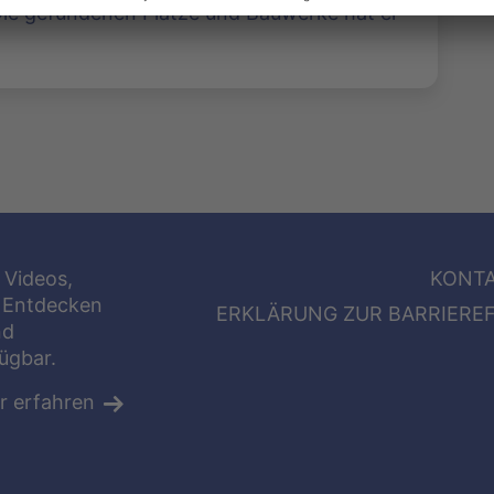
ie gefundenen Plätze und Bauwerke hat er
 Videos,
KONT
 Entdecken
ERKLÄRUNG ZUR BARRIEREF
nd
fügbar.
r erfahren