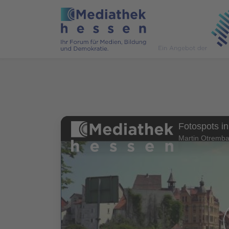
Fotospots i
Martin Otremba