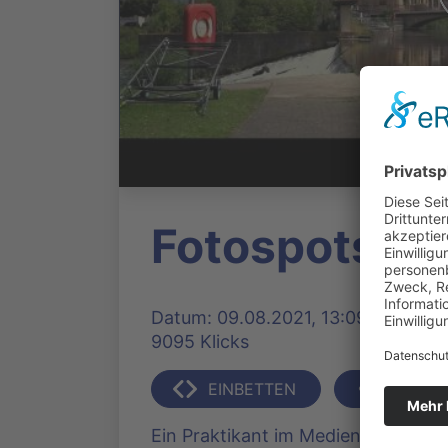
Fotospots i
Datum: 09.08.2021, 13:09 Uhr | Pro
9095 Klicks
EINBETTEN
TEILEN
Ein Praktikant im Medienwerk hat s