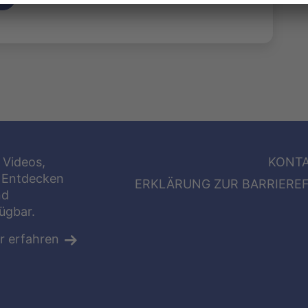
 Videos,
KONT
 Entdecken
ERKLÄRUNG ZUR BARRIEREF
nd
fügbar.
r erfahren