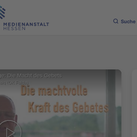
Suche
e: Die Macht des Gebets
sig (OK Fulda)