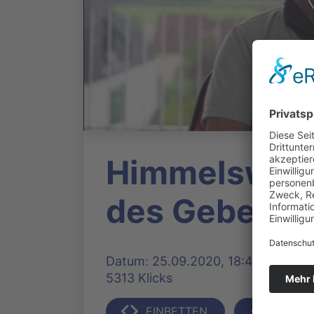
Himmelswege
des Gebets
Datum: 25.09.2020, 18:41 Uhr | Pro
5313 Klicks
EINBETTEN
TEILEN