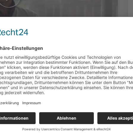
: Die Macht
duziert: Klaus-Peter Heisig (OK Fulda) |