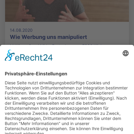
14.08.2020
Wie Werbung uns manipuliert
MrWissen2go / Mirko Drotschmann - 7882 Klicks
Die Mediathek Hessen bietet vielfältige Videos,
Podcasts, Themen und Informationen.
Entdecken Sie unser Forum für Medien, Bildung
und Demokratie - jederzeit und überall
verfügbar.
Mehr erfahren