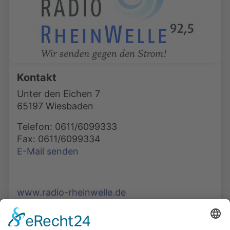
Kontakt
Unter den Eichen 7
65197 Wiesbaden
Telefon: 0611/6099333
Fax: 0611/6099334
E-Mail senden
www.radio-rheinwelle.de