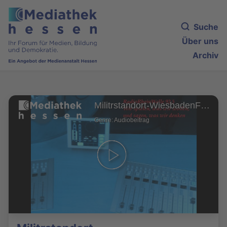
Suche
Über uns
Archiv
Militrstandort-WiesbadenForszbohmRosaLux
Genre: Audiobeitrag