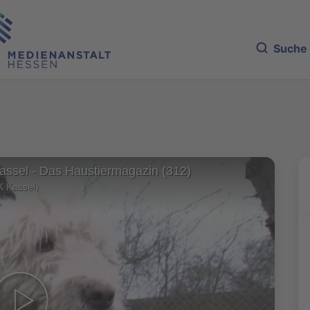
Suche
Kassel - Das Haustiermagazin (312)
K Kassel)