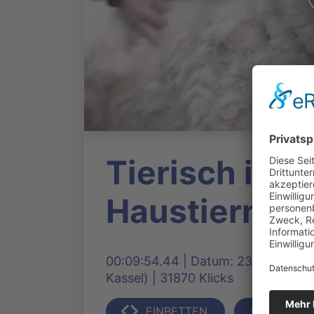
Tierisch in K
Haustiermaga
00:09:54.44 | Datum: 23.01.2020, 1
Kassel) | 31870 Klicks
EINBETTEN
TEILEN