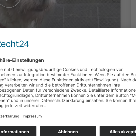
assel - Das
zin (312)
7:56 Uhr | Produziert: Sibylle Roth (OK