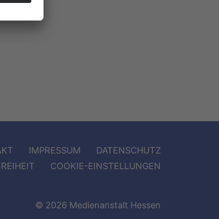
AKT
IMPRESSUM
DATENSCHUTZ
REIHEIT
COOKIE-EINSTELLUNGEN
© 2026 Medienanstalt Hessen