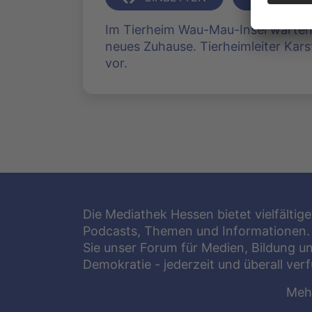
Im Tierheim Wau-Mau-Insel warten v
neues Zuhause. Tierheimleiter Karst
vor.
Die Mediathek Hessen bietet vielfältige
Podcasts, Themen und Informationen.
Sie unser Forum für Medien, Bildung u
Demokratie - jederzeit und überall ver
Meh