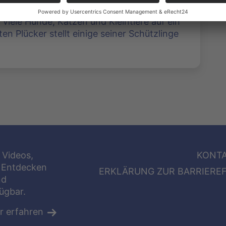
iele Hunde, Katzen und Kleintiere auf ein
en Plücker stellt einige seiner Schützlinge
 Videos,
KONT
 Entdecken
ERKLÄRUNG ZUR BARRIEREF
nd
fügbar.
r erfahren