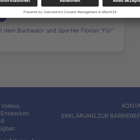
 dem Buchautor und Sportler Florian "Flo"
 Videos,
KONT
 Entdecken
ERKLÄRUNG ZUR BARRIEREF
nd
fügbar.