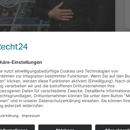
nen: Der Traum
rierefreien
orian Sitzmann
4:11 Uhr | Produziert: Hanns-Uwe Theele |