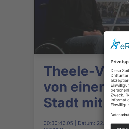
Theele-Visio
von einer bar
Stadt mit Fl
00:30:46.05 | Datum: 22.10.2019, 1