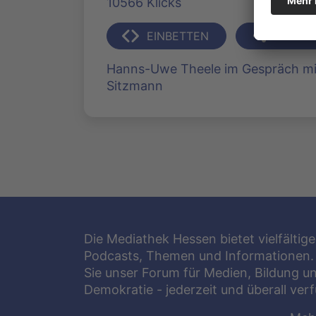
10566 Klicks
EINBETTEN
TEILEN
Hanns-Uwe Theele im Gespräch mit
Sitzmann
Die Mediathek Hessen bietet vielfältige
Podcasts, Themen und Informationen.
Sie unser Forum für Medien, Bildung u
Demokratie - jederzeit und überall ver