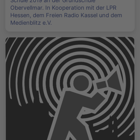
Schule 2019 an der Grundschule
Obervellmar. In Kooperation mit der LPR
Hessen, dem Freien Radio Kassel und dem
Medienblitz e.V.