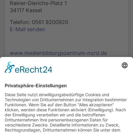
Rainer-Dierichs-Platz 1
34117 Kassel
Telefon: 0561 9200920
E-Mail senden
www.medienbildungszentrum-nord.de
Die Mediathek Hessen bietet vielfältige Videos,
Podcasts, Themen und Informationen.
Entdecken Sie unser Forum für Medien, Bildung
und Demokratie - jederzeit und überall
verfügbar.
Mehr erfahren