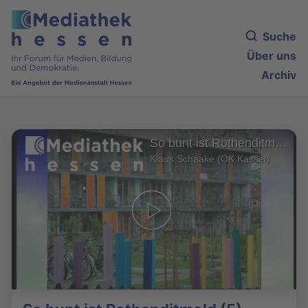
Suche
Über uns
Archiv
So bunt ist Rothenditmold (5)
Klaus Schaake (OK Kassel)