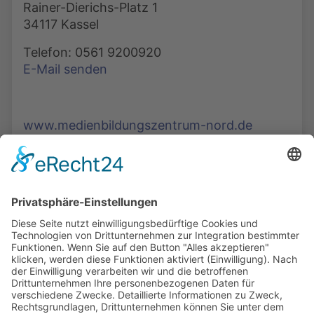
Rainer-Dierichs-Platz 1
34117 Kassel
Telefon: 0561 9200920
E-Mail senden
www.medienbildungszentrum-nord.de
Die Mediathek Hessen bietet vielfältige Videos,
Podcasts, Themen und Informationen.
Entdecken Sie unser Forum für Medien, Bildung
und Demokratie - jederzeit und überall
verfügbar.
Mehr erfahren