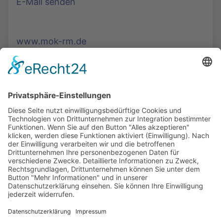
E-Mail senden
www.mok-rm.de
Die Mediathek Hessen bietet vielfältige Videos,
Podcasts, Themen und Informationen.
Entdecken Sie unser Forum für Medien, Bildung
und Demokratie - jederzeit und überall
verfügbar.
Mehr erfahren
KONTAKT
IMPRESSUM
DATENSCHUTZ
ERKLÄRUNG ZUR BARRIEREFREIHEIT