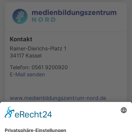
Kontakt
Rainer-Dierichs-Platz 1
34117 Kassel
Telefon: 0561 9200920
E-Mail senden
www.medienbildungszentrum-nord.de