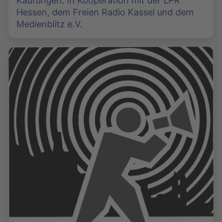
Kaufungen. In Kooperation mit der LPR
Hessen, dem Freien Radio Kassel und dem
Medienblitz e.V.