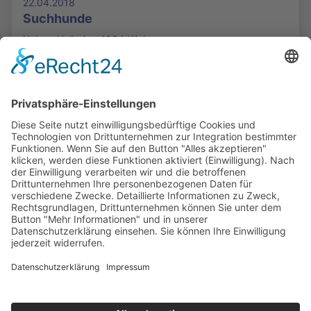
22.04.2018
Suchhunde
Helena Holbein - 1954 Klicks
Die Mediathek Hessen bietet vielfältige Videos,
Podcasts, Themen und Informationen.
Entdecken Sie unser Forum für Medien, Bildung
und Demokratie - jederzeit und überall
verfügbar.
Mehr erfahren
KONTAKT
IMPRESSUM
DATENSCHUTZ
ERKLÄRUNG ZUR BARRIEREFREIHEIT
COOKIE-EINSTELLUNGEN