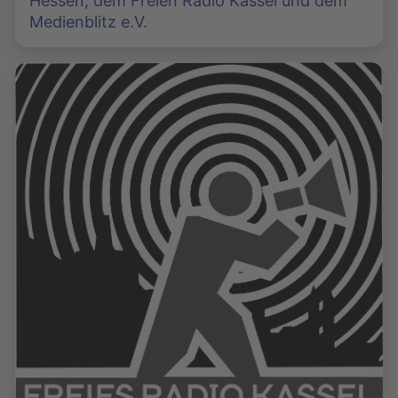
Hessen, dem Freien Radio Kassel und dem
Medienblitz e.V.