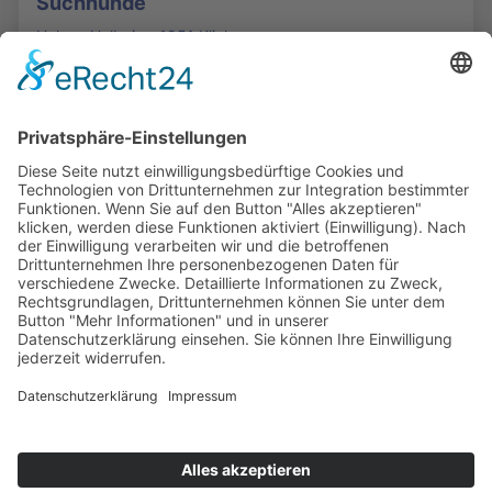
Suchhunde
Helena Holbein - 1951 Klicks
Die Mediathek Hessen bietet vielfältige Videos,
Podcasts, Themen und Informationen.
Entdecken Sie unser Forum für Medien, Bildung
und Demokratie - jederzeit und überall
verfügbar.
Mehr erfahren
KONTAKT
IMPRESSUM
DATENSCHUTZ
ERKLÄRUNG ZUR BARRIEREFREIHEIT
COOKIE-EINSTELLUNGEN