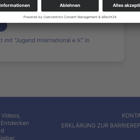
duziert: MOK Fulda | 3793 Klicks
mit "Jugend International e.V." in
 Videos,
KONT
 Entdecken
ERKLÄRUNG ZUR BARRIEREF
nd
fügbar.