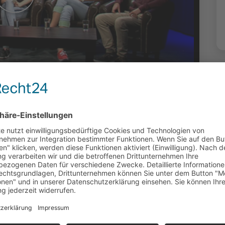
n Deutschland -
 aus
Ukraine und
such