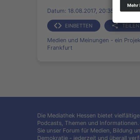
Datum: 18.08.2017, 20:35 Uhr | Pro
EINBETTEN
TEILEN
Medien und Meinungen - ein Projekt 
Frankfurt
Die Mediathek Hessen bietet vielfältige
Podcasts, Themen und Informationen.
Sie unser Forum für Medien, Bildung u
Demokratie - jederzeit und überall ver