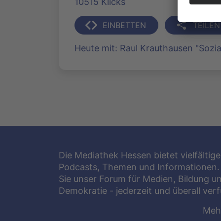
10515 Klicks
EINBETTEN
TEILEN
Heute mit: Raul Krauthausen "Sozia
Die Mediathek Hessen bietet vielfältige
Podcasts, Themen und Informationen.
Sie unser Forum für Medien, Bildung u
Demokratie - jederzeit und überall ver
Meh