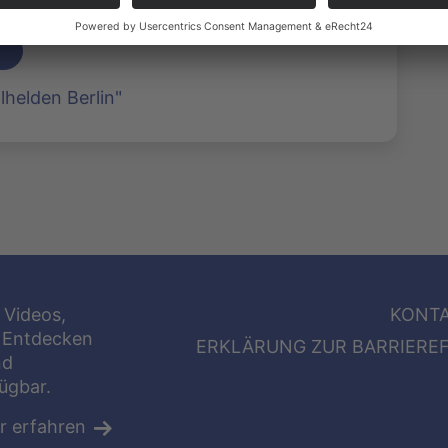
lhelden Berlin"
 Videos,
KONT
 Entdecken
ERKLÄRUNG ZUR BARRIEREF
nd
fügbar.
r erfahren