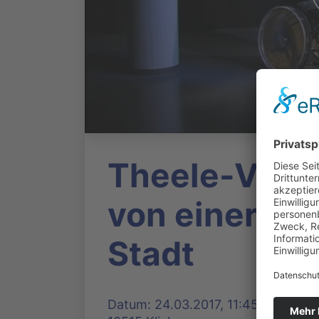
Theele-Visio
von einer bar
Stadt
Datum: 24.03.2017, 11:45 Uhr | Pr