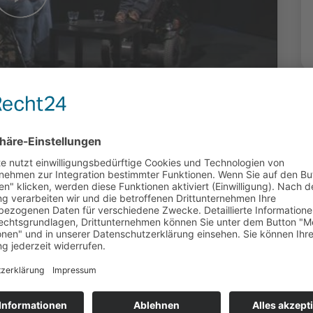
nen: Der Traum
rierefreien
oduziert: Hanns-Uwe Theele (OK Fulda) |