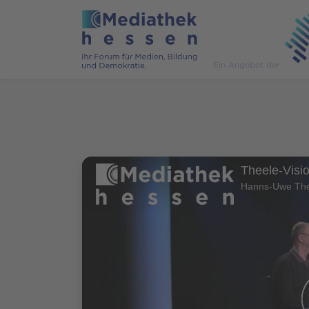
Theele-Visio
Hanns-Uwe The