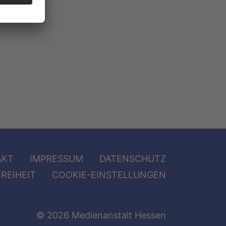
AKT
IMPRESSUM
DATENSCHUTZ
REIHEIT
COOKIE-EINSTELLUNGEN
© 2026 Medienanstalt Hessen