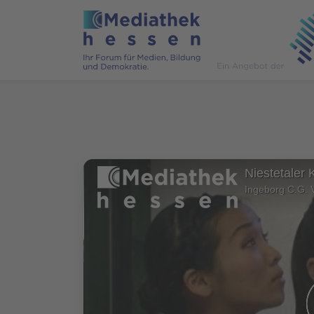
Niestetaler 
Ingeborg C.G. 