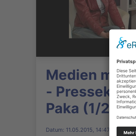
Medien mach
- Pressekonf
Paka (1/2)
Datum: 11.05.2015, 14:47 Uhr | Prod