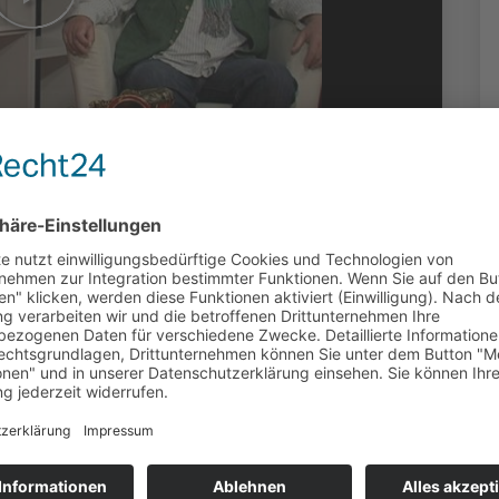
en Schule 2015
erenz mit Laku
uziert: OK Kassel | 3141 Klicks