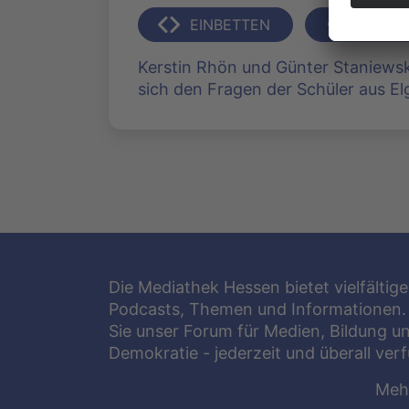
EINBETTEN
TEILEN
Kerstin Rhön und Günter Staniewsk
sich den Fragen der Schüler aus E
Die Mediathek Hessen bietet vielfältige
Podcasts, Themen und Informationen.
Sie unser Forum für Medien, Bildung u
Demokratie - jederzeit und überall ver
Meh