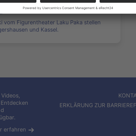
i vom Figurentheater Laku Paka stellen
lgershausen und Kassel.
 Videos,
KONT
 Entdecken
ERKLÄRUNG ZUR BARRIEREF
nd
fügbar.
r erfahren