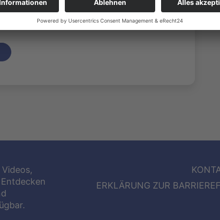
oduziert: Ahmad Bayan (OK Fulda) | 8363
 Videos,
KONT
 Entdecken
ERKLÄRUNG ZUR BARRIEREF
nd
fügbar.