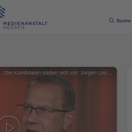
Suche
Bundestagswahl 2021 - Die Kandidaten stellen sich vor: Jürgen Lenders, FDP im Gespräch mit Hermann Diel