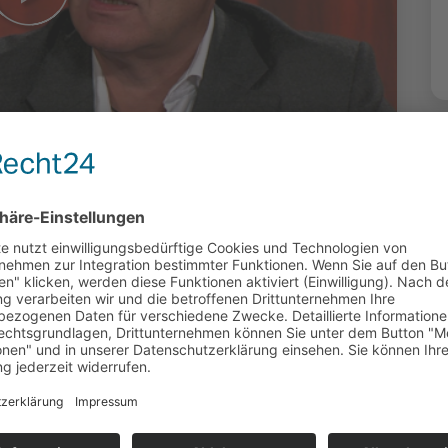
ahl 2021 - Die
ellen sich vor:
rs, FDP im
t Hermann Diel