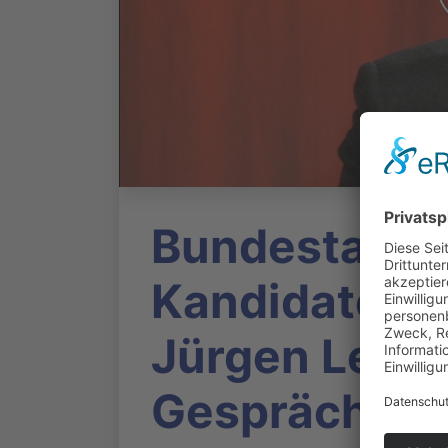
Bundestagsw
Kandidaten st
Jürgen Lende
Gespräch mi