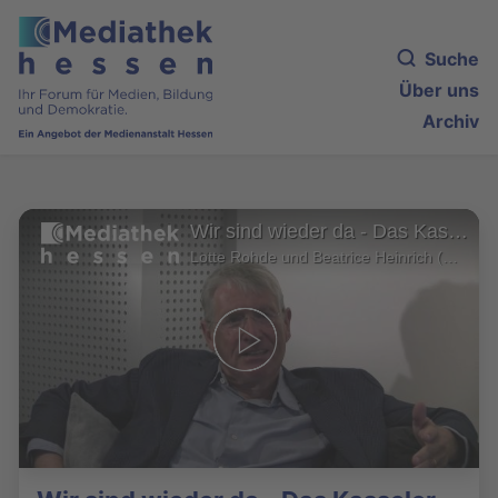
Suche
Über uns
Archiv
Wir sind wieder da - Das Kasseler Staatstheater
Lotte Rohde und Beatrice Heinrich (OK Kassel)