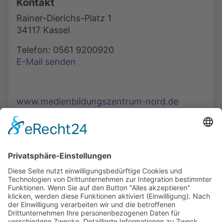
Kontakt
Rainer-Dierichs-Platz 1
34117 Kassel
Telefon: 0561 9200920
E-Mail senden
www.medienbildungszentrum-nord.de
Die Mediathek Hessen bietet vielfältige Videos,
Podcasts, Themen und Informationen.
Entdecken Sie unser Forum für Medien, Bildung
und Demokratie - jederzeit und überall
verfügbar.