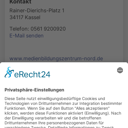
Kontakt
Rainer-Dierichs-Platz 1
34117 Kassel
Telefon: 0561 9200920
E-Mail senden
www.medienbildungszentrum-nord.de
Die Mediathek Hessen bietet vielfältige Videos,
Podcasts, Themen und Informationen.
Entdecken Sie unser Forum für Medien, Bildung
und Demokratie - jederzeit und überall
verfügbar.