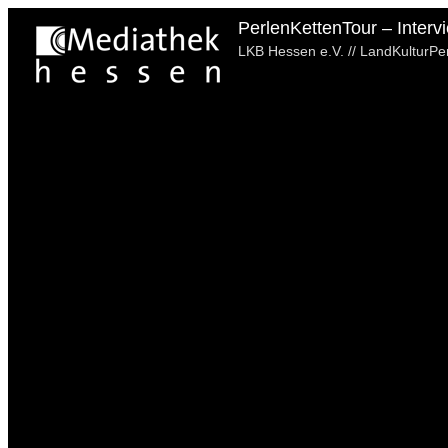
PerlenKettenTour – Intervi
LKB Hessen e.V. // LandKulturPe