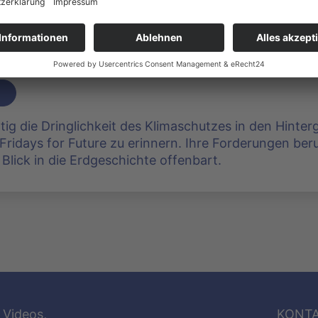
 ade?
duziert: von Gerhard Kreysa, Eppstein | 2616 Klicks
ig die Dringlichkeit des Klimaschutzes in den Hinterg
ridays for Future zu erinnern. Ihre Forderungen ber
Blick in die Erdgeschichte offenbart.
 Videos,
KONT