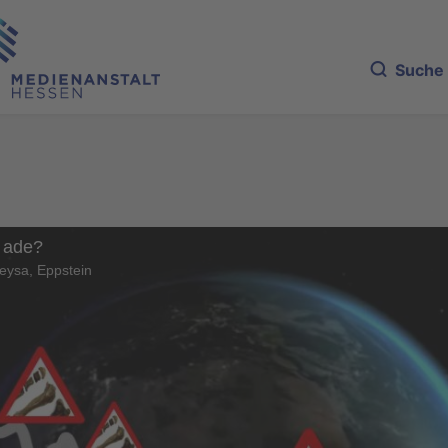
Suche
 ade?
eysa, Eppstein