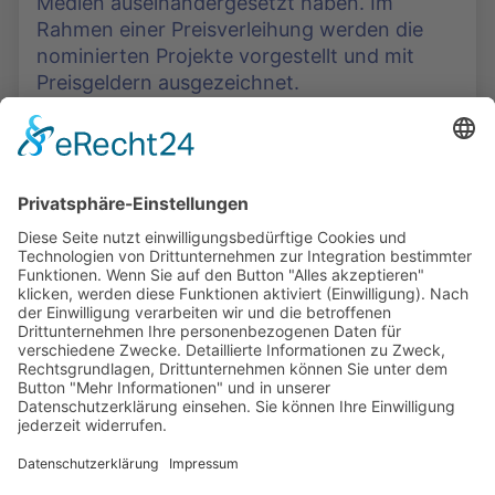
Medien auseinandergesetzt haben. Im
Rahmen einer Preisverleihung werden die
nominierten Projekte vorgestellt und mit
Preisgeldern ausgezeichnet.
Die Mediathek Hessen bietet vielfältige Videos,
Podcasts, Themen und Informationen.
Entdecken Sie unser Forum für Medien, Bildung
und Demokratie - jederzeit und überall
verfügbar.
Mehr erfahren
KONTAKT
IMPRESSUM
DATENSCHUTZ
ERKLÄRUNG ZUR BARRIEREFREIHEIT