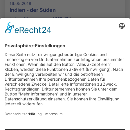
16.05.2018
Indien - der Süden
Helmut Wassermann - 3337 Klicks
Die Mediathek Hessen bietet vielfältige Videos,
Podcasts, Themen und Informationen.
Entdecken Sie unser Forum für Medien, Bildung
und Demokratie - jederzeit und überall
verfügbar.
Mehr erfahren
KONTAKT
IMPRESSUM
DATENSCHUTZ
ERKLÄRUNG ZUR BARRIEREFREIHEIT
COOKIE-EINSTELLUNGEN