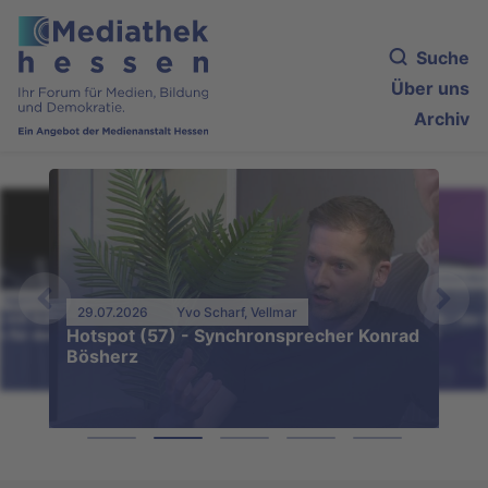
Suche
Über uns
Archiv
27.07.2026
Eugenia Brazoban Mor
Ingrid Winning, Frankfurt
(Taunus)
29.07.2026
Yvo Scharf, Vellmar
 mit Adenauer und Kant. KI-
Gesellschaftliche Kritik - der
Hotspot (57) - Synchronsprecher Konrad
n für den Unterricht
12E der Carlo klärt auf
Bösherz