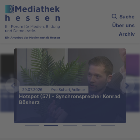
Suche
Über uns
Archiv
27.07.2026
Eugenia Brazoban Mor
Ingrid Winning, Frankfurt
(Taunus)
29.07.2026
Yvo Scharf, Vellmar
 mit Adenauer und Kant. KI-
Gesellschaftliche Kritik - der
Hotspot (57) - Synchronsprecher Konrad
n für den Unterricht
12E der Carlo klärt auf
Bösherz