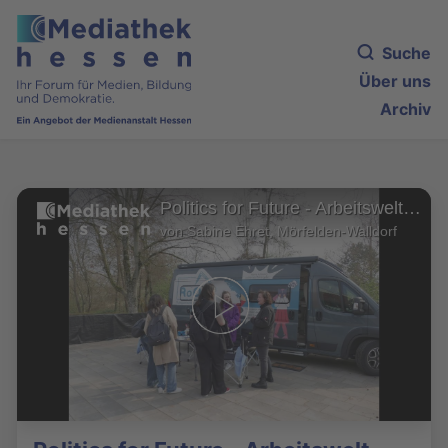
Suche
Über uns
Archiv
Politics for Future - Arbeitswelt 2.0: Schule, und dann?
von Sabine Ehret, Mörfelden-Walldorf