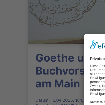
Goethe und d
Buchvorstell
am Main
Datum: 16.04.2025, 18:03 Uhr | P