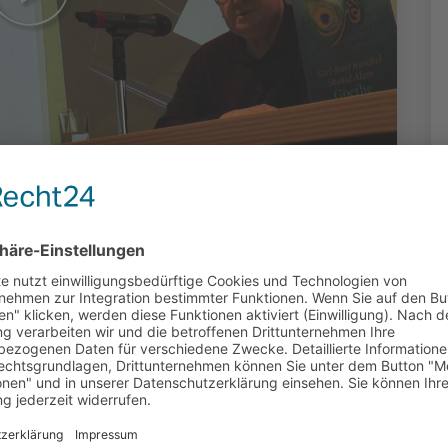
er Koran:
ung in Frankfurt
roduziert: von Emmanuel Bouetoumoussa,