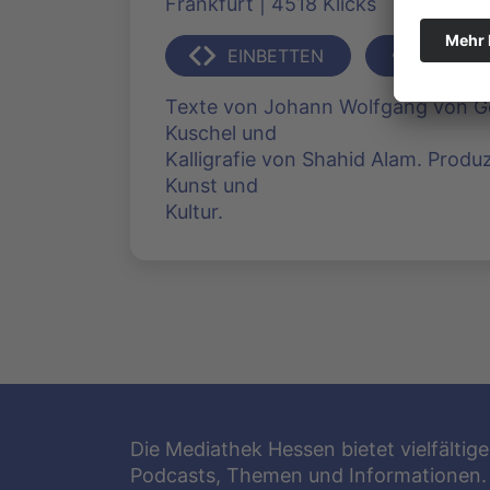
Frankfurt | 4518 Klicks
EINBETTEN
TEILEN
Texte von Johann Wolfgang von Go
Kuschel und
Kalligrafie von Shahid Alam. Prod
Kunst und
Kultur.
Die Mediathek Hessen bietet vielfältige
Podcasts, Themen und Informationen.