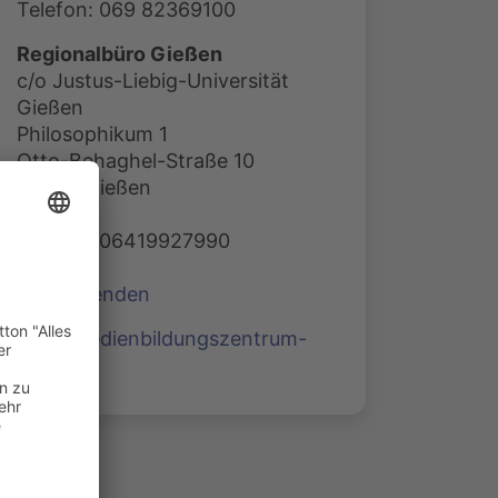
Telefon: 069 82369100
Regionalbüro Gießen
c/o Justus-Liebig-Universität
Gießen
Philosophikum 1
Otto-Behaghel-Straße 10
35394 Gießen
Telefon: 06419927990
E-Mail senden
www.medienbildungszentrum-
sued.de