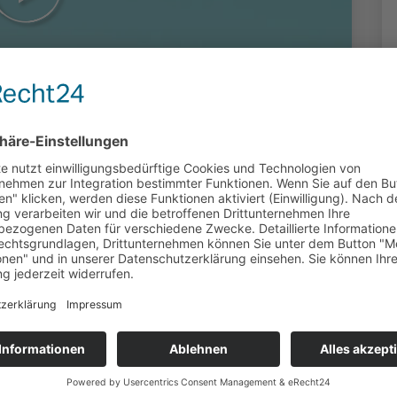
duziert: von Dieter Grönecke (Frankfurt)
 5273 Klicks
dung der Elbe in die Nordsee. Sie sehen