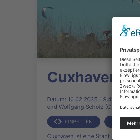
Cuxhaven
Datum: 10.02.2025, 19:47 Uhr | Pro
und Wolfgang Scholz (Cuxhaven) |
EINBETTEN
TEILEN
Cuxhaven ist eine Stadt an der Mün