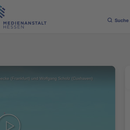
Suche
necke (Frankfurt) und Wolfgang Scholz (Cuxhaven)