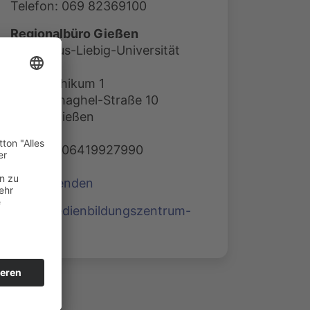
Telefon: 069 82369100
Regionalbüro Gießen
c/o Justus-Liebig-Universität
Gießen
Philosophikum 1
Otto-Behaghel-Straße 10
35394 Gießen
Telefon: 06419927990
E-Mail senden
www.medienbildungszentrum-
sued.de