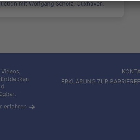
duction mit Wolfgang Scholz, Cuxhaven.
 Videos,
KONT
 Entdecken
ERKLÄRUNG ZUR BARRIEREF
nd
fügbar.
r erfahren