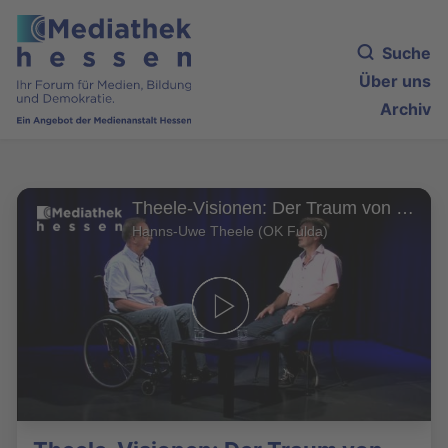
Suche
Über uns
Archiv
Theele-Visionen: Der Traum von einer barrierefreien Stadt mit Rainer Sippel
Hanns-Uwe Theele (OK Fulda)