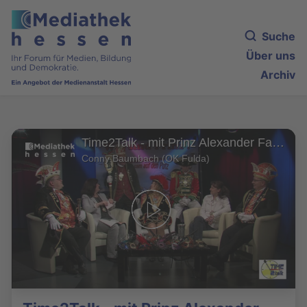
Suche
Über uns
Archiv
Time2Talk - mit Prinz Alexander Fassadicus Maximus 75. von Fulda und seiner Mannschaft
Conny Baumbach (OK Fulda)